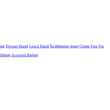
amă
Tricouri Damă
Geacă Damă
Încălțăminte femei
Cizme Fara Toc
Bărbați
Accesorii Bărbați