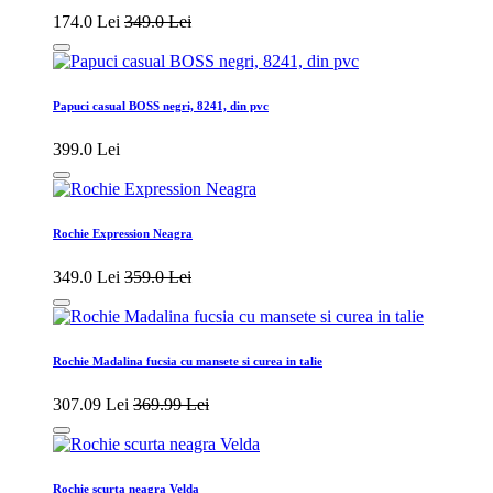
174.0 Lei
349.0 Lei
Papuci casual BOSS negri, 8241, din pvc
399.0 Lei
Rochie Expression Neagra
349.0 Lei
359.0 Lei
Rochie Madalina fucsia cu mansete si curea in talie
307.09 Lei
369.99 Lei
Rochie scurta neagra Velda