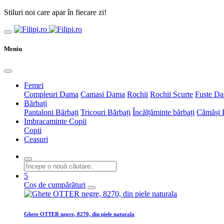
Stiluri noi care apar în fiecare zi!
Meniu
Femei
Compleuri Dama
Camasi Dama
Rochii
Rochii Scurte
Fuste D
Bărbați
Pantaloni Bărbați
Tricouri Bărbați
Încălțăminte bărbați
Cămăși 
Imbracaminte Copii
Copii
Ceasuri
5
Coș de cumpărături
Ghete OTTER negre, 8270, din piele naturala