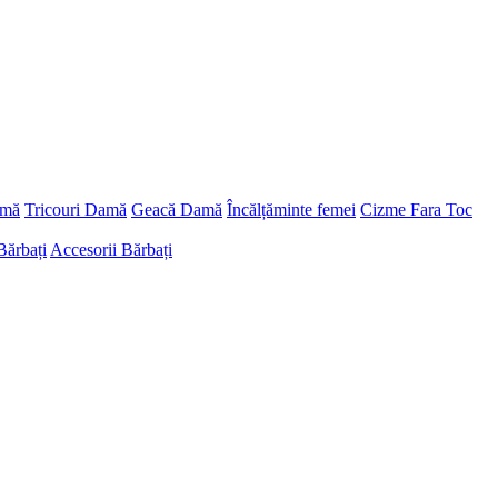
amă
Tricouri Damă
Geacă Damă
Încălțăminte femei
Cizme Fara Toc
Bărbați
Accesorii Bărbați