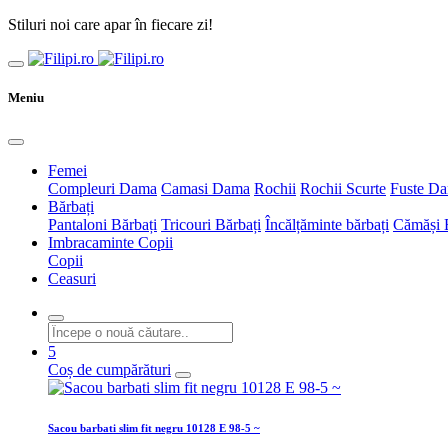
Stiluri noi care apar în fiecare zi!
Meniu
Femei
Compleuri Dama
Camasi Dama
Rochii
Rochii Scurte
Fuste D
Bărbați
Pantaloni Bărbați
Tricouri Bărbați
Încălțăminte bărbați
Cămăși 
Imbracaminte Copii
Copii
Ceasuri
5
Coș de cumpărături
Sacou barbati slim fit negru 10128 E 98-5 ~