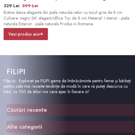
329 Lei
399 Lei
2
Botine dama elegante din piele naturala velur cu tocul gros de 8 cm.
Bo
Culoare: negru Stil: elegant/office Toc de 8 cm Material: I nterior - piele
ta
naturala Exterior - piele naturala Produs in Romania
fe
pa
Vezi produs aici
Filpi.ro - Explorati pe FILIPI gama de îmbrăcăminte pentru femei și bărbați
pentru cele mai recente tendințe de modă în care vă puteți descurca cu
totul, cu 100 de stiluri noi care apar în fiecare zi!
Căutări recente
Otter
Alte categorii
Pijamale
Pantofi