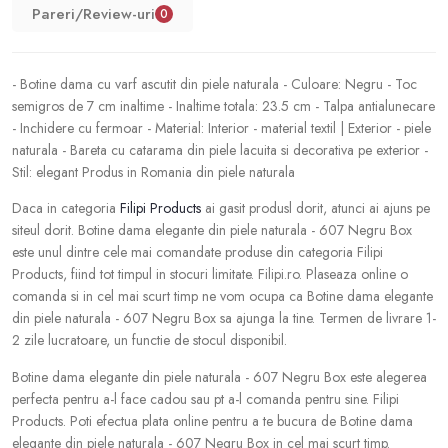
Pareri/Review-uri
0
- Botine dama cu varf ascutit din piele naturala - Culoare: Negru - Toc
semigros de 7 cm inaltime - Inaltime totala: 23.5 cm - Talpa antialunecare
- Inchidere cu fermoar - Material: Interior - material textil | Exterior - piele
naturala - Bareta cu catarama din piele lacuita si decorativa pe exterior -
Stil: elegant Produs in Romania din piele naturala
Daca in categoria
Filipi Products
ai gasit produsl dorit, atunci ai ajuns pe
siteul dorit. Botine dama elegante din piele naturala - 607 Negru Box
este unul dintre cele mai comandate produse din categoria Filipi
Products, fiind tot timpul in stocuri limitate. Filipi.ro. Plaseaza online o
comanda si in cel mai scurt timp ne vom ocupa ca Botine dama elegante
din piele naturala - 607 Negru Box sa ajunga la tine. Termen de livrare 1-
2 zile lucratoare, un functie de stocul disponibil.
Botine dama elegante din piele naturala - 607 Negru Box este alegerea
perfecta pentru a-l face cadou sau pt a-l comanda pentru sine. Filipi
Products. Poti efectua plata online pentru a te bucura de Botine dama
elegante din piele naturala - 607 Negru Box in cel mai scurt timp.