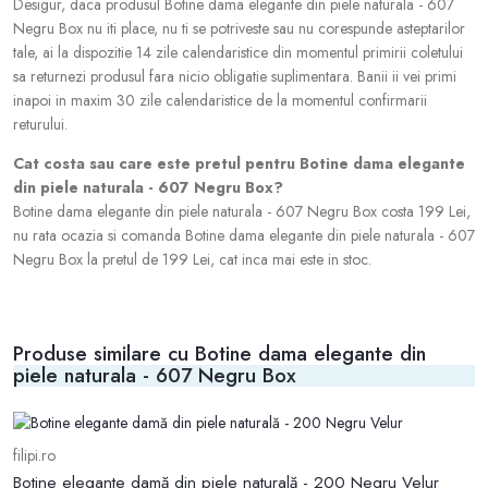
Desigur, daca produsul Botine dama elegante din piele naturala - 607
Negru Box nu iti place, nu ti se potriveste sau nu corespunde asteptarilor
tale, ai la dispozitie 14 zile calendaristice din momentul primirii coletului
sa returnezi produsul fara nicio obligatie suplimentara. Banii ii vei primi
inapoi in maxim 30 zile calendaristice de la momentul confirmarii
returului.
Cat costa sau care este pretul pentru Botine dama elegante
din piele naturala - 607 Negru Box?
Botine dama elegante din piele naturala - 607 Negru Box costa 199 Lei,
nu rata ocazia si comanda Botine dama elegante din piele naturala - 607
Negru Box la pretul de 199 Lei, cat inca mai este in stoc.
Produse similare cu Botine dama elegante din
piele naturala - 607 Negru Box
filipi.ro
fi
Botine elegante damă din piele naturală - 200 Negru Velur
B