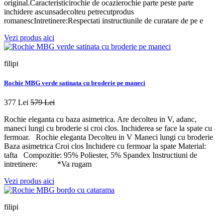
original.Caracteristicirochie de ocazierochie parte peste parte
inchidere ascunsadecolteu petrecutprodus
romanescIntretinere:Respectati instructiunile de curatare de pe e
Vezi produs aici
filipi
Rochie MBG verde satinata cu broderie pe maneci
377 Lei
579 Lei
Rochie eleganta cu baza asimetrica. Are decolteu in V, adanc,
maneci lungi cu broderie si croi clos. Inchiderea se face la spate cu
fermoar. Rochie eleganta Decolteu in V Maneci lungi cu broderie
Baza asimetrica Croi clos Inchidere cu fermoar la spate Material:
tafta Compozitie: 95% Poliester, 5% Spandex Instructiuni de
intretinere: *Va rugam
Vezi produs aici
filipi