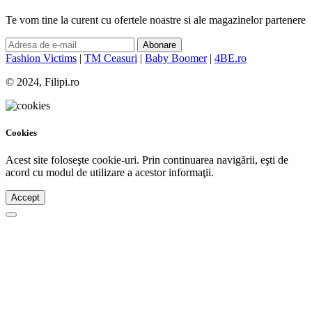
Te vom tine la curent cu ofertele noastre si ale magazinelor partenere
Abonare
Fashion Victims
|
TM Ceasuri
|
Baby Boomer
|
4BE.ro
© 2024, Filipi.ro
Cookies
Acest site foloseşte cookie-uri. Prin continuarea navigării, eşti de
acord cu modul de utilizare a acestor informaţii.
Accept