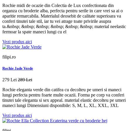
Rochie midi de ocazie din Colectia de Lux confectionata din
organza cu broderie alba, perfecta pentru serile in care vrei sa ai o
aparitie remarcabila. Materialul deosebit de calitate superioara va
conferi tinutei tale stil, iar tu vei atrage toate privirile asupra
ta.&nbsp; &nbsp; &nbsp; &nbsp; &nbsp; &nbsp; material neelastic
fermoar la spate maneci lungi cu el
Vezi produs aici
filipi.ro
Rochie Jade Verde
279 Lei
289 Lei
Rochie eleganta verde din catifea cu decolteu pe umeri si maneci
lungi perfecta pentru foarte multe ocazii. Forma pe corp va conferi
tinutei tale eleganta si sex appeal. material elastic decolteu pe umeri
maneci lungi Dimensiuni disponibile: S, M, L, XL, XXL, 3XL
Vezi produs aici
filipi