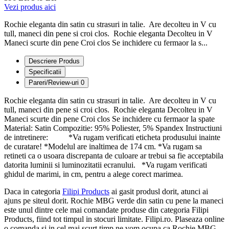
Vezi produs aici
Rochie eleganta din satin cu strasuri in talie. Are decolteu in V cu
tull, maneci din pene si croi clos. Rochie eleganta Decolteu in V
Maneci scurte din pene Croi clos Se inchidere cu fermaor la s...
Descriere Produs
Specificatii
Pareri/Review-uri
0
Rochie eleganta din satin cu strasuri in talie. Are decolteu in V cu
tull, maneci din pene si croi clos. Rochie eleganta Decolteu in V
Maneci scurte din pene Croi clos Se inchidere cu fermaor la spate
Material: Satin Compozitie: 95% Poliester, 5% Spandex Instructiuni
de intretinere: *Va rugam verificati eticheta produsului inainte
de curatare! *Modelul are inaltimea de 174 cm. *Va rugam sa
retineti ca o usoara discrepanta de culoare ar trebui sa fie acceptabila
datorita luminii si luminozitatii ecranului. *Va rugam verificati
ghidul de marimi, in cm, pentru a alege corect marimea.
Daca in categoria
Filipi Products
ai gasit produsl dorit, atunci ai
ajuns pe siteul dorit. Rochie MBG verde din satin cu pene la maneci
este unul dintre cele mai comandate produse din categoria Filipi
Products, fiind tot timpul in stocuri limitate. Filipi.ro. Plaseaza online
o comanda si in cel mai scurt timp ne vom ocupa ca Rochie MBG