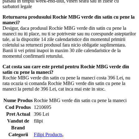
plasata in timpul week-end-ului, vineri seara sau in zilele cu
sarbatori legale
Returnarea produsului Rochie MBG verde din satin cu pene la
maneci?
Desigur, daca produsul Rochie MBG verde din satin cu pene la
maneci nu iti place, nu ti se potriveste sau nu corespunde asteptarilor
tale, ai la dispozitie 14 zile calendaristice din momentul primirii
coletului sa returnezi produsul fara nicio obligatie suplimentara.
Banii ii vei primi inapoi in maxim 30 zile calendaristice de la
momentul confirmarii returului.
Cat costa sau care este pretul pentru Rochie MBG verde din
satin cu pene la maneci?
Rochie MBG verde din satin cu pene la maneci costa 396 Lei, nu
rata ocazia si comanda Rochie MBG verde din satin cu pene la
maneci la pretul de 396 Lei, cat inca mai este in stoc.
Nume Produs
Rochie MBG verde din satin cu pene la maneci
Cod Produs
1210695
Pret Actual
396 Lei
Vandut de
filipi
Brand
Categorii
Filipi Products
,