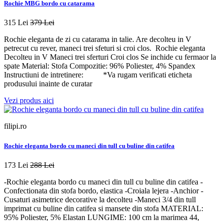
Rochie MBG bordo cu catarama
315 Lei
379 Lei
Rochie eleganta de zi cu catarama in talie. Are decolteu in V
petrecut cu rever, maneci trei sfeturi si croi clos. Rochie eleganta
Decolteu in V Maneci trei sferturi Croi clos Se inchide cu fermaor la
spate Material: Stofa Compozitie: 96% Poliester, 4% Spandex
Instructiuni de intretinere: *Va rugam verificati eticheta
produsului inainte de curatar
Vezi produs aici
filipi.ro
Rochie eleganta bordo cu maneci din tull cu buline din catifea
173 Lei
288 Lei
-Rochie eleganta bordo cu maneci din tull cu buline din catifea -
Confectionata din stofa bordo, elastica -Croiala lejera -Anchior -
Cusaturi asimetrice decorative la decolteu -Maneci 3/4 din tull
imprimat cu buline din catifea si mansete din stofa MATERIAL:
95% Poliester, 5% Elastan LUNGIME: 100 cm la marimea 44,