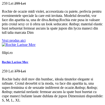
259 Lei
299 Lei
Rochie de ocazie midi violet, accesorizata cu paiete, perfecta pentru
evenimentele speciale la care esti invitata. Modelul deosebit, vor
face din aparitia ta, una de diva.&nbsp;Rochia este pusa in valoare
prin croiul sexy ce ii ofera un look seducator. &nbsp; material elastic
bust neburetat fermoar ascuns la spate jupon din lycra maneci din
tull talia marcata Dim
Vezi produs aici
filipi.ro
Rochie Larisse Mov
259 Lei
379 Lei
Rochie baby doll mov din bumbac, ideala tinutelor elegante si
rafinate. Croiul deosebit si la moda, va face din aparitia ta, una
super-feminina si de senzatie indiferent de ocazie.&nbsp; &nbsp;
&nbsp; material neelastic fermoar ascuns la spate bust buretat cu
cupe maneci bufante lasate dublata de jupon Dimensiuni disponibile:
S, M, L, XL