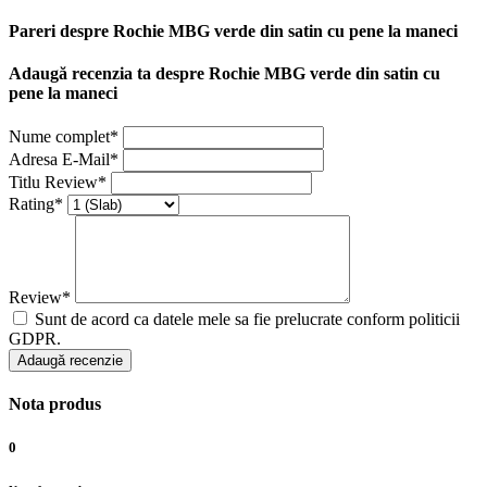
Pareri despre Rochie MBG verde din satin cu pene la maneci
Adaugă recenzia ta despre Rochie MBG verde din satin cu
pene la maneci
Nume complet*
Adresa E-Mail*
Titlu Review*
Rating*
Review*
Sunt de acord ca datele mele sa fie prelucrate conform politicii
GDPR.
Adaugă recenzie
Nota produs
0