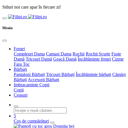
Stiluri noi care apar în fiecare zi!
Meniu
Femei
Compleuri Dama
Camasi Dama
Rochii
Rochii Scurte
Fuste
Damă
Tricouri Damă
Geacă Damă
Încălțăminte femei
Cizme
Fara Toc
Bărbați
Pantaloni Bărbați
Tricouri Bărbați
Încălțăminte bărbați
Cămăși
Bărbați
Accesorii Bărbați
Imbracaminte Copii
Copii
Ceasuri
5
Coș de cumpărături