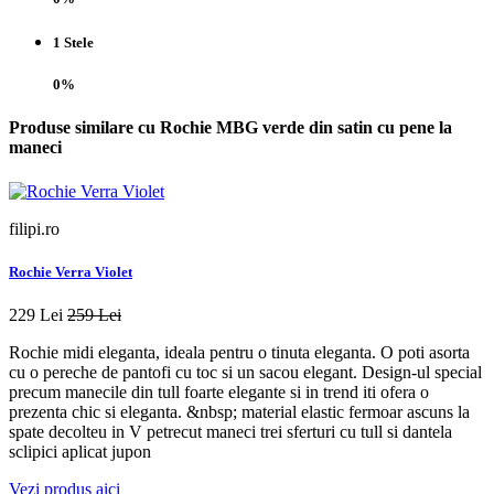
1 Stele
0%
Produse similare cu Rochie MBG verde din satin cu pene la
maneci
filipi.ro
Rochie Verra Violet
229 Lei
259 Lei
Rochie midi eleganta, ideala pentru o tinuta eleganta. O poti asorta
cu o pereche de pantofi cu toc si un sacou elegant. Design-ul special
precum manecile din tull foarte elegante si in trend iti ofera o
prezenta chic si eleganta. &nbsp; material elastic fermoar ascuns la
spate decolteu in V petrecut maneci trei sferturi cu tull si dantela
sclipici aplicat jupon
Vezi produs aici