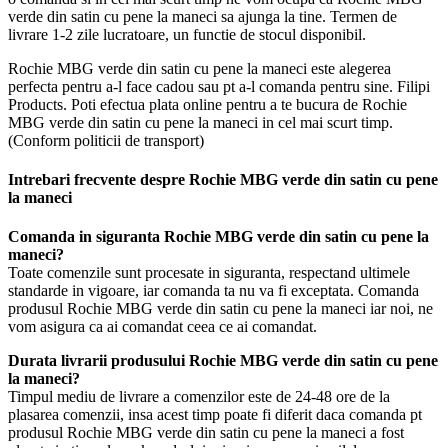
verde din satin cu pene la maneci sa ajunga la tine. Termen de
livrare 1-2 zile lucratoare, un functie de stocul disponibil.
Rochie MBG verde din satin cu pene la maneci este alegerea
perfecta pentru a-l face cadou sau pt a-l comanda pentru sine. Filipi
Products. Poti efectua plata online pentru a te bucura de Rochie
MBG verde din satin cu pene la maneci in cel mai scurt timp.
(Conform politicii de transport)
Intrebari frecvente despre Rochie MBG verde din satin cu pene
la maneci
Comanda in siguranta Rochie MBG verde din satin cu pene la
maneci?
Toate comenzile sunt procesate in siguranta, respectand ultimele
standarde in vigoare, iar comanda ta nu va fi exceptata. Comanda
produsul Rochie MBG verde din satin cu pene la maneci iar noi, ne
vom asigura ca ai comandat ceea ce ai comandat.
Durata livrarii produsului Rochie MBG verde din satin cu pene
la maneci?
Timpul mediu de livrare a comenzilor este de 24-48 ore de la
plasarea comenzii, insa acest timp poate fi diferit daca comanda pt
produsul Rochie MBG verde din satin cu pene la maneci a fost