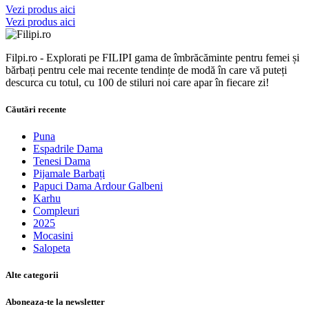
Vezi produs aici
Vezi produs aici
Filpi.ro - Explorati pe FILIPI gama de îmbrăcăminte pentru femei și
bărbați pentru cele mai recente tendințe de modă în care vă puteți
descurca cu totul, cu 100 de stiluri noi care apar în fiecare zi!
Căutări recente
Puna
Espadrile Dama
Tenesi Dama
Pijamale Barbați
Papuci Dama Ardour Galbeni
Karhu
Compleuri
2025
Mocasini
Salopeta
Alte categorii
Aboneaza-te la newsletter