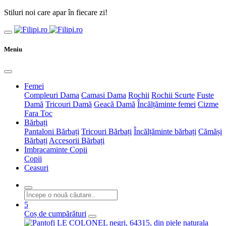
Stiluri noi care apar în fiecare zi!
Meniu
Femei
Compleuri Dama
Camasi Dama
Rochii
Rochii Scurte
Fuste
Damă
Tricouri Damă
Geacă Damă
Încălțăminte femei
Cizme
Fara Toc
Bărbați
Pantaloni Bărbați
Tricouri Bărbați
Încălțăminte bărbați
Cămăși
Bărbați
Accesorii Bărbați
Imbracaminte Copii
Copii
Ceasuri
5
Coș de cumpărături