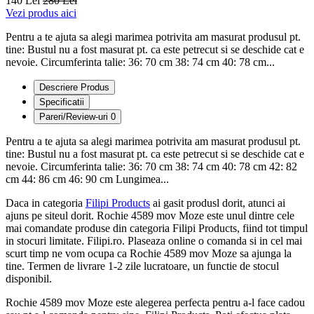
140 Lei
280 Lei
Vezi produs aici
Pentru a te ajuta sa alegi marimea potrivita am masurat produsul pt.
tine: Bustul nu a fost masurat pt. ca este petrecut si se deschide cat e
nevoie. Circumferinta talie: 36: 70 cm 38: 74 cm 40: 78 cm...
Descriere Produs
Specificatii
Pareri/Review-uri
0
Pentru a te ajuta sa alegi marimea potrivita am masurat produsul pt.
tine: Bustul nu a fost masurat pt. ca este petrecut si se deschide cat e
nevoie. Circumferinta talie: 36: 70 cm 38: 74 cm 40: 78 cm 42: 82
cm 44: 86 cm 46: 90 cm Lungimea...
Daca in categoria
Filipi Products
ai gasit produsl dorit, atunci ai
ajuns pe siteul dorit. Rochie 4589 mov Moze este unul dintre cele
mai comandate produse din categoria Filipi Products, fiind tot timpul
in stocuri limitate. Filipi.ro. Plaseaza online o comanda si in cel mai
scurt timp ne vom ocupa ca Rochie 4589 mov Moze sa ajunga la
tine. Termen de livrare 1-2 zile lucratoare, un functie de stocul
disponibil.
Rochie 4589 mov Moze este alegerea perfecta pentru a-l face cadou