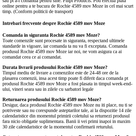
sau pt a-l comanda pentru sine. Filipi Products. Poti efectua plata
online pentru a te bucura de Rochie 4589 mov Moze in cel mai scurt
timp. (Conform politicii de transport)
Intrebari frecvente despre Rochie 4589 mov Moze
Comanda in siguranta Rochie 4589 mov Moze?
Toate comenzile sunt procesate in siguranta, respectand ultimele
standarde in vigoare, iar comanda ta nu va fi exceptata. Comanda
produsul Rochie 4589 mov Moze iar noi, ne vom asigura ca ai
comandat ceea ce ai comandat.
Durata livrarii produsului Rochie 4589 mov Moze?
Timpul mediu de livrare a comenzilor este de 24-48 ore de la
plasarea comenzii, insa acest timp poate fi diferit daca comanda pt
produsul Rochie 4589 mov Moze a fost plasata in timpul week-end-
ului, vineri seara sau in zilele cu sarbatori legale
Returnarea produsului Rochie 4589 mov Moze?
Desigur, daca produsul Rochie 4589 mov Moze nu iti place, nu ti se
potriveste sau nu corespunde asteptarilor tale, ai la dispozitie 14 zile
calendaristice din momentul primirii coletului sa returnezi produsul
fara nicio obligatie suplimentara. Banii ii vei primi inapoi in maxim
30 zile calendaristice de la momentul confirmarii returului.