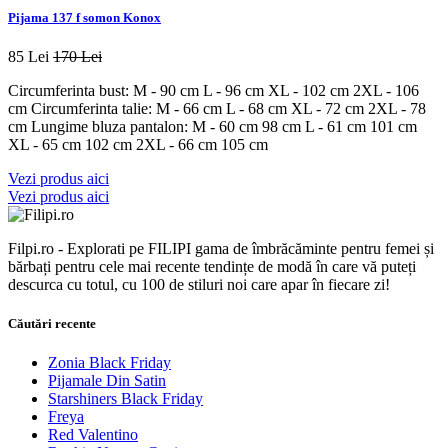
Pijama 137 f somon Konox
85 Lei
170 Lei
Circumferinta bust: M - 90 cm L - 96 cm XL - 102 cm 2XL - 106
cm Circumferinta talie: M - 66 cm L - 68 cm XL - 72 cm 2XL - 78
cm Lungime bluza pantalon: M - 60 cm 98 cm L - 61 cm 101 cm
XL - 65 cm 102 cm 2XL - 66 cm 105 cm
Vezi produs aici
Vezi produs aici
Filpi.ro - Explorati pe FILIPI gama de îmbrăcăminte pentru femei și
bărbați pentru cele mai recente tendințe de modă în care vă puteți
descurca cu totul, cu 100 de stiluri noi care apar în fiecare zi!
Căutări recente
Zonia Black Friday
Pijamale Din Satin
Starshiners Black Friday
Freya
Red Valentino