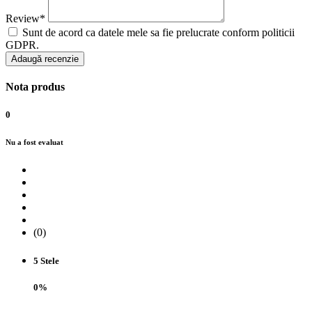
Review*
Sunt de acord ca datele mele sa fie prelucrate conform politicii
GDPR.
Adaugă recenzie
Nota produs
0
Nu a fost evaluat
(0)
5 Stele
0%