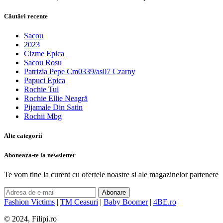
Căutări recente
Sacou
2023
Cizme Epica
Sacou Rosu
Patrizia Pepe Cm0339/as07 Czarny
Papuci Epica
Rochie Tul
Rochie Ellie Neagră
Pijamale Din Satin
Rochii Mbg
Alte categorii
Aboneaza-te la newsletter
Te vom tine la curent cu ofertele noastre si ale magazinelor partenere
Abonare
Fashion Victims
|
TM Ceasuri
|
Baby Boomer
|
4BE.ro
© 2024, Filipi.ro