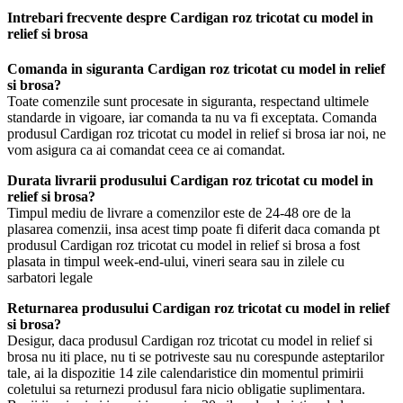
Intrebari frecvente despre Cardigan roz tricotat cu model in
relief si brosa
Comanda in siguranta Cardigan roz tricotat cu model in relief
si brosa?
Toate comenzile sunt procesate in siguranta, respectand ultimele
standarde in vigoare, iar comanda ta nu va fi exceptata. Comanda
produsul Cardigan roz tricotat cu model in relief si brosa iar noi, ne
vom asigura ca ai comandat ceea ce ai comandat.
Durata livrarii produsului Cardigan roz tricotat cu model in
relief si brosa?
Timpul mediu de livrare a comenzilor este de 24-48 ore de la
plasarea comenzii, insa acest timp poate fi diferit daca comanda pt
produsul Cardigan roz tricotat cu model in relief si brosa a fost
plasata in timpul week-end-ului, vineri seara sau in zilele cu
sarbatori legale
Returnarea produsului Cardigan roz tricotat cu model in relief
si brosa?
Desigur, daca produsul Cardigan roz tricotat cu model in relief si
brosa nu iti place, nu ti se potriveste sau nu corespunde asteptarilor
tale, ai la dispozitie 14 zile calendaristice din momentul primirii
coletului sa returnezi produsul fara nicio obligatie suplimentara.