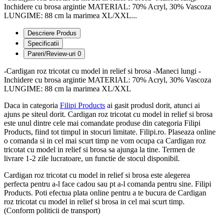
Inchidere cu brosa argintie MATERIAL: 70% Acryl, 30% Vascoza
LUNGIME: 88 cm la marimea XL/XXL...
Descriere Produs
Specificatii
Pareri/Review-uri
0
-Cardigan roz tricotat cu model in relief si brosa -Maneci lungi -
Inchidere cu brosa argintie MATERIAL: 70% Acryl, 30% Vascoza
LUNGIME: 88 cm la marimea XL/XXL
Daca in categoria
Filipi Products
ai gasit produsl dorit, atunci ai
ajuns pe siteul dorit. Cardigan roz tricotat cu model in relief si brosa
este unul dintre cele mai comandate produse din categoria Filipi
Products, fiind tot timpul in stocuri limitate. Filipi.ro. Plaseaza online
o comanda si in cel mai scurt timp ne vom ocupa ca Cardigan roz
tricotat cu model in relief si brosa sa ajunga la tine. Termen de
livrare 1-2 zile lucratoare, un functie de stocul disponibil.
Cardigan roz tricotat cu model in relief si brosa este alegerea
perfecta pentru a-l face cadou sau pt a-l comanda pentru sine. Filipi
Products. Poti efectua plata online pentru a te bucura de Cardigan
roz tricotat cu model in relief si brosa in cel mai scurt timp.
(Conform politicii de transport)