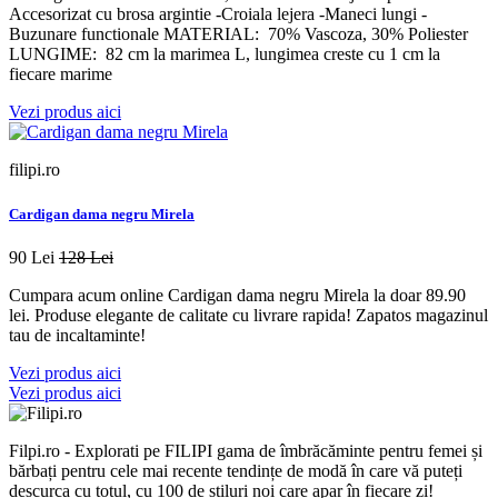
Accesorizat cu brosa argintie -Croiala lejera -Maneci lungi -
Buzunare functionale MATERIAL: 70% Vascoza, 30% Poliester
LUNGIME: 82 cm la marimea L, lungimea creste cu 1 cm la
fiecare marime
Vezi produs aici
filipi.ro
Cardigan dama negru Mirela
90 Lei
128 Lei
Cumpara acum online Cardigan dama negru Mirela la doar 89.90
lei. Produse elegante de calitate cu livrare rapida! Zapatos magazinul
tau de incaltaminte!
Vezi produs aici
Vezi produs aici
Filpi.ro - Explorati pe FILIPI gama de îmbrăcăminte pentru femei și
bărbați pentru cele mai recente tendințe de modă în care vă puteți
descurca cu totul, cu 100 de stiluri noi care apar în fiecare zi!