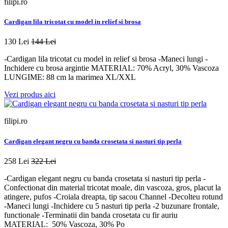
filipi.ro
Cardigan lila tricotat cu model in relief si brosa
130 Lei
144 Lei
-Cardigan lila tricotat cu model in relief si brosa -Maneci lungi -
Inchidere cu brosa argintie MATERIAL: 70% Acryl, 30% Vascoza
LUNGIME: 88 cm la marimea XL/XXL
Vezi produs aici
filipi.ro
Cardigan elegant negru cu banda crosetata si nasturi tip perla
258 Lei
322 Lei
-Cardigan elegant negru cu banda crosetata si nasturi tip perla -
Confectionat din material tricotat moale, din vascoza, gros, placut la
atingere, pufos -Croiala dreapta, tip sacou Channel -Decolteu rotund
-Maneci lungi -Inchidere cu 5 nasturi tip perla -2 buzunare frontale,
functionale -Terminatii din banda crosetata cu fir auriu
MATERIAL: 50% Vascoza, 30% Po