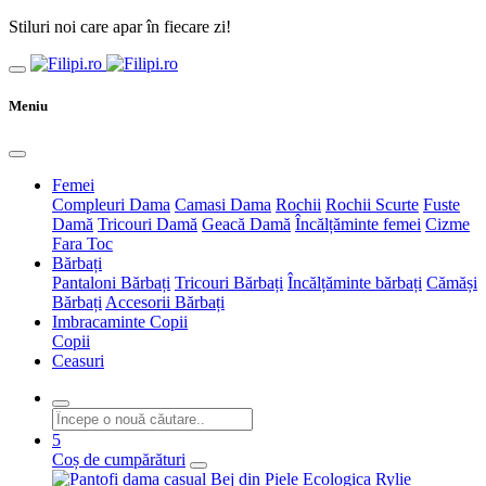
Stiluri noi care apar în fiecare zi!
Meniu
Femei
Compleuri Dama
Camasi Dama
Rochii
Rochii Scurte
Fuste
Damă
Tricouri Damă
Geacă Damă
Încălțăminte femei
Cizme
Fara Toc
Bărbați
Pantaloni Bărbați
Tricouri Bărbați
Încălțăminte bărbați
Cămăși
Bărbați
Accesorii Bărbați
Imbracaminte Copii
Copii
Ceasuri
5
Coș de cumpărături