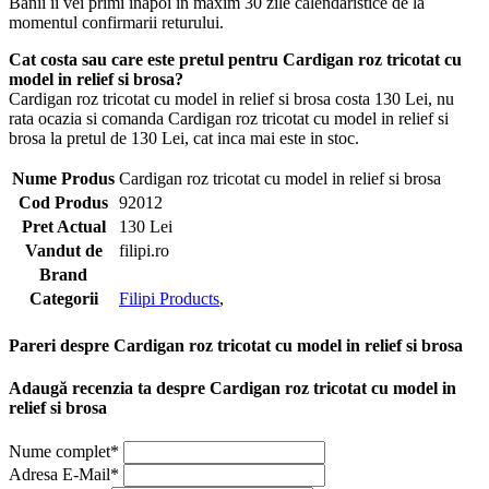
Banii ii vei primi inapoi in maxim 30 zile calendaristice de la
momentul confirmarii returului.
Cat costa sau care este pretul pentru Cardigan roz tricotat cu
model in relief si brosa?
Cardigan roz tricotat cu model in relief si brosa costa 130 Lei, nu
rata ocazia si comanda Cardigan roz tricotat cu model in relief si
brosa la pretul de 130 Lei, cat inca mai este in stoc.
Nume Produs
Cardigan roz tricotat cu model in relief si brosa
Cod Produs
92012
Pret Actual
130 Lei
Vandut de
filipi.ro
Brand
Categorii
Filipi Products
,
Pareri despre Cardigan roz tricotat cu model in relief si brosa
Adaugă recenzia ta despre Cardigan roz tricotat cu model in
relief si brosa
Nume complet*
Adresa E-Mail*