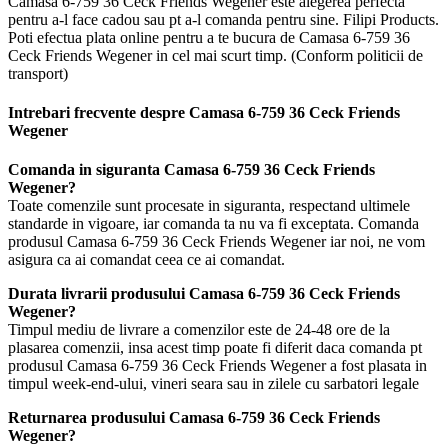
Camasa 6-759 36 Ceck Friends Wegener este alegerea perfecta
pentru a-l face cadou sau pt a-l comanda pentru sine. Filipi Products.
Poti efectua plata online pentru a te bucura de Camasa 6-759 36
Ceck Friends Wegener in cel mai scurt timp. (Conform politicii de
transport)
Intrebari frecvente despre Camasa 6-759 36 Ceck Friends
Wegener
Comanda in siguranta Camasa 6-759 36 Ceck Friends
Wegener?
Toate comenzile sunt procesate in siguranta, respectand ultimele
standarde in vigoare, iar comanda ta nu va fi exceptata. Comanda
produsul Camasa 6-759 36 Ceck Friends Wegener iar noi, ne vom
asigura ca ai comandat ceea ce ai comandat.
Durata livrarii produsului Camasa 6-759 36 Ceck Friends
Wegener?
Timpul mediu de livrare a comenzilor este de 24-48 ore de la
plasarea comenzii, insa acest timp poate fi diferit daca comanda pt
produsul Camasa 6-759 36 Ceck Friends Wegener a fost plasata in
timpul week-end-ului, vineri seara sau in zilele cu sarbatori legale
Returnarea produsului Camasa 6-759 36 Ceck Friends
Wegener?