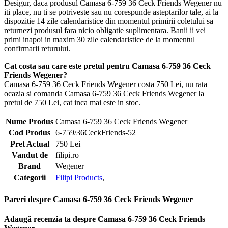
Desigur, daca produsul Camasa 6-759 36 Ceck Friends Wegener nu
iti place, nu ti se potriveste sau nu corespunde asteptarilor tale, ai la
dispozitie 14 zile calendaristice din momentul primirii coletului sa
returnezi produsul fara nicio obligatie suplimentara. Banii ii vei
primi inapoi in maxim 30 zile calendaristice de la momentul
confirmarii returului.
Cat costa sau care este pretul pentru Camasa 6-759 36 Ceck
Friends Wegener?
Camasa 6-759 36 Ceck Friends Wegener costa 750 Lei, nu rata
ocazia si comanda Camasa 6-759 36 Ceck Friends Wegener la
pretul de 750 Lei, cat inca mai este in stoc.
Nume Produs
Camasa 6-759 36 Ceck Friends Wegener
Cod Produs
6-759/36CeckFriends-52
Pret Actual
750 Lei
Vandut de
filipi.ro
Brand
Wegener
Categorii
Filipi Products
,
Pareri despre Camasa 6-759 36 Ceck Friends Wegener
Adaugă recenzia ta despre Camasa 6-759 36 Ceck Friends