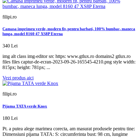
filipi.ro
Camasa imprimeu verde, modern fit, pentru barbati, 100% bumbac, maneca
lunga, model 8160 47 XS8P Eterna
340 Lei
img alt class img-editor src https: www.gtlux.ro domains2 gtlux.ro
files files captur-de-ecran-2023-09-26-165545-4210.png style width:
815px; height: 781px; ...
Vezi produs aici
filipi.ro
Pijama TATA verde Knox
180 Lei
Pt. a putea alege marimea corecta, am masurat produsele pentru tine:
Dimensiuni pijama TATA: S: circumferinta bust: 98 cm, lungime