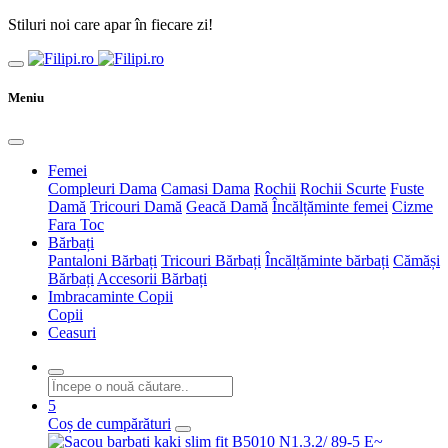
Stiluri noi care apar în fiecare zi!
Meniu
Femei
Compleuri Dama
Camasi Dama
Rochii
Rochii Scurte
Fuste
Damă
Tricouri Damă
Geacă Damă
Încălțăminte femei
Cizme
Fara Toc
Bărbați
Pantaloni Bărbați
Tricouri Bărbați
Încălțăminte bărbați
Cămăși
Bărbați
Accesorii Bărbați
Imbracaminte Copii
Copii
Ceasuri
5
Coș de cumpărături