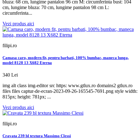
bluza: 68 cm, lungime pantalon 96 cm M: circumferinta bust: 104
cm, lungime bluza: 70 cm, lungime pantalon 98 cm L:
circumferinta...
Vezi produs aici
filipi.ro
Camasa caro, modern fit, pentru barbati, 100% bumbac, maneca lunga,
model 8128 13 X682 Eterna
340 Lei
img alt class img-editor src https: www.gtlux.ro domains2 gtlux.ro
files files captur-de-ecran-2023-09-26-165545-7691.png style width:
815px; height: 781px; ...
Vezi produs aici
filipi.ro
Cravata 239 bl textura Massimo Clessi