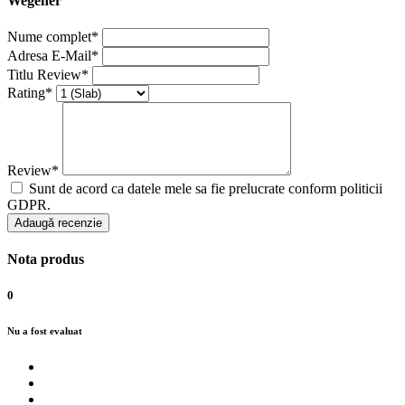
Wegener
Nume complet*
Adresa E-Mail*
Titlu Review*
Rating*
Review*
Sunt de acord ca datele mele sa fie prelucrate conform politicii
GDPR.
Adaugă recenzie
Nota produs
0
Nu a fost evaluat