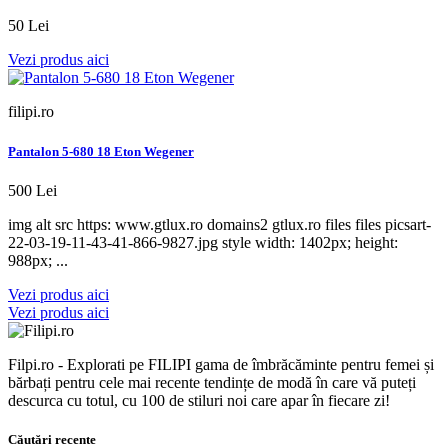
50 Lei
Vezi produs aici
filipi.ro
Pantalon 5-680 18 Eton Wegener
500 Lei
img alt src https: www.gtlux.ro domains2 gtlux.ro files files picsart-
22-03-19-11-43-41-866-9827.jpg style width: 1402px; height:
988px; ...
Vezi produs aici
Vezi produs aici
Filpi.ro - Explorati pe FILIPI gama de îmbrăcăminte pentru femei și
bărbați pentru cele mai recente tendințe de modă în care vă puteți
descurca cu totul, cu 100 de stiluri noi care apar în fiecare zi!
Căutări recente